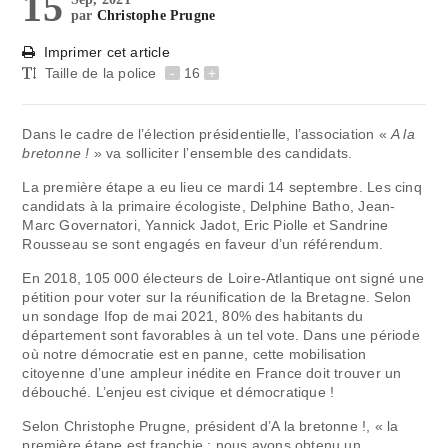
15
par
Christophe Prugne
Imprimer cet article
Taille de la police
-
16
+
Dans le cadre de l’élection présidentielle, l’association «
A la
bretonne !
» va solliciter l’ensemble des candidats.
La première étape a eu lieu ce mardi 14 septembre. Les cinq
candidats à la primaire écologiste, Delphine Batho, Jean-
Marc Governatori, Yannick Jadot, Eric Piolle et Sandrine
Rousseau se sont engagés en faveur d’un référendum.
En 2018, 105 000 électeurs de Loire-Atlantique ont signé une
pétition pour voter sur la réunification de la Bretagne. Selon
un sondage Ifop de mai 2021, 80% des habitants du
département sont favorables à un tel vote. Dans une période
où notre démocratie est en panne, cette mobilisation
citoyenne d’une ampleur inédite en France doit trouver un
débouché. L’enjeu est civique et démocratique !
Selon Christophe Prugne, président d’A la bretonne !, « la
première étape est franchie : nous avons obtenu un