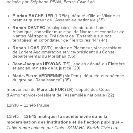
animée par Stéphane PÉAN, Breizh Civic Lab
Florian BACHELIER
(LREM), député d’Ille-et-Vilaine et
premier questeur de l’Assemblée nationale (35)
Ronan DANTEC
(écologiste), sénateur de Loire-
Atlantique, conseiller municipal de Nantes et conseiller de
Nantes Métropole, Président de “Ensemble sur nos
territoires” et cofondateur de “Territoires 44” (44)
Ronan LOAS
(DVD), maire de Ploemeur, vice-président
de Lorient Agglomération et vice-président du Conseil
départemental du Morbihan (56)
Jean-Jacques URVOAS
(PS), ancien député du Finistère
et ancien ministre de la justice (29)
Marie-Pierre VEDRENNE
(MoDem), députée européenne
du groupe “Renaissance” (35)
Intervention de
Marc LE FUR
(LR), député des Côtes
d’Armor et vice-président de l’Assemblée nationale (22)
11h30 – 11h45
Pause
11h45 – 12h45 Impliquer la société civile dans la
modernisation des institutions et de l’action publique
–
Table ronde animée par Claire SAMAHA, Breizh Civic Lab